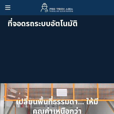
ที่
จ
อ
ด
ร
ถ
ร
ะ
บ
บ
อั
ต
โ
น
มั
ติ
เปลี่ยนพื้นที่ธรรมดา... ให้มี
คุณค่าเหนือกว่า