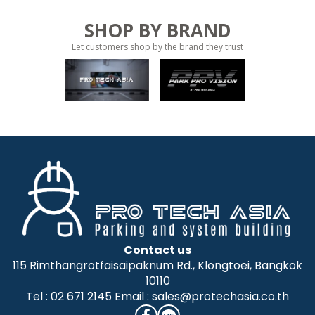
SHOP BY BRAND
Let customers shop by the brand they trust
Contact us
115 Rimthangrotfaisaipaknum Rd., Klongtoei, Bangkok
10110
Tel : 02 671 2145 Email : sales@protechasia.co.th